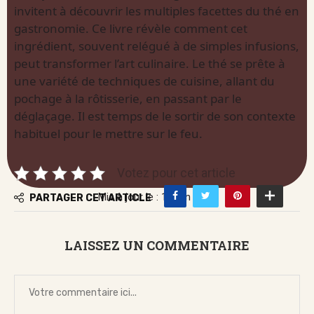
invitent à découvrir les multiples facettes du thé en
gastronomie. Ce livre révèle comment cet
ingrédient, souvent relégué à de simples infusions,
peut transformer l’art culinaire. Le thé se prête à
une variété de techniques de cuisine, allant du
pochage à la rôtisserie, en passant par le
déglaçage. Il est temps de le sortir de son contexte
habituel pour le mettre sur le feu.
Votez pour cet article
Mis à jour le : 18 juin 2026
PARTAGER CET ARTICLE
LAISSEZ UN COMMENTAIRE