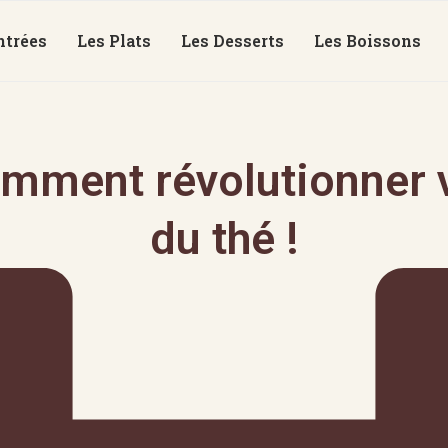
ntrées
Les Plats
Les Desserts
Les Boissons
mment révolutionner v
du thé !