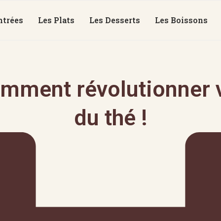
ntrées
Les Plats
Les Desserts
Les Boissons
mment révolutionner v
du thé !