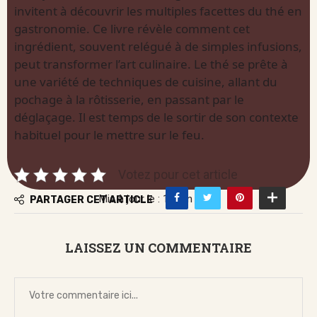
invitent à découvrir les multiples facettes du thé en
gastronomie. Ce livre révèle comment cet
ingrédient, souvent relégué à de simples infusions,
peut transformer l’art culinaire. Le thé se prête à
une variété de techniques de cuisine, allant du
pochage à la rôtisserie, en passant par le
déglaçage. Il est temps de le sortir de son contexte
habituel pour le mettre sur le feu.
Votez pour cet article
Mis à jour le : 19 juin 2026
PARTAGER CET ARTICLE
LAISSEZ UN COMMENTAIRE