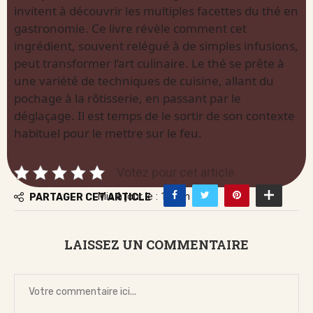
invitent à découvrir les multiples facettes du thé en
gastronomie. Ce livre révèle comment cet
ingrédient, souvent relégué à de simples infusions,
peut transformer l’art culinaire. Le thé se prête à
une variété de techniques de cuisine, allant du
pochage à la rôtisserie, en passant par le
déglaçage. Il est temps de le sortir de son contexte
habituel pour le mettre sur le feu.
Votez pour cet article
Mis à jour le : 19 juin 2026
PARTAGER CET ARTICLE
LAISSEZ UN COMMENTAIRE