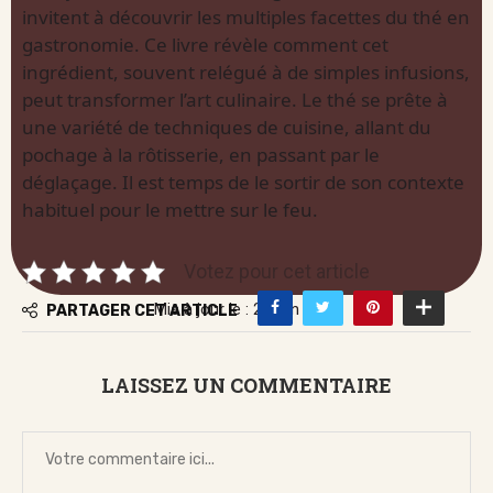
invitent à découvrir les multiples facettes du thé en
gastronomie. Ce livre révèle comment cet
ingrédient, souvent relégué à de simples infusions,
peut transformer l’art culinaire. Le thé se prête à
une variété de techniques de cuisine, allant du
pochage à la rôtisserie, en passant par le
déglaçage. Il est temps de le sortir de son contexte
habituel pour le mettre sur le feu.
Votez pour cet article
Mis à jour le : 20 juin 2026
PARTAGER CET ARTICLE
LAISSEZ UN COMMENTAIRE