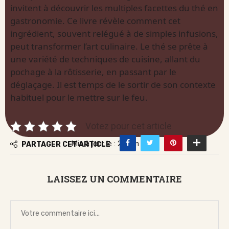
invitent à découvrir les multiples facettes du thé en
gastronomie. Ce livre révèle comment cet
ingrédient, souvent relégué à de simples infusions,
peut transformer l’art culinaire. Le thé se prête à
une variété de techniques de cuisine, allant du
pochage à la rôtisserie, en passant par le
déglaçage. Il est temps de le sortir de son contexte
habituel pour le mettre sur le feu.
Votez pour cet article
Mis à jour le : 20 juin 2026
PARTAGER CET ARTICLE
LAISSEZ UN COMMENTAIRE