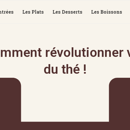
ntrées
Les Plats
Les Desserts
Les Boissons
mment révolutionner v
du thé !