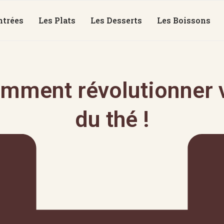
ntrées
Les Plats
Les Desserts
Les Boissons
mment révolutionner v
du thé !