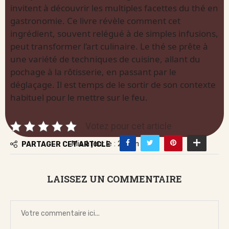
invitent à découvrir les multiples facettes du thé en
gastronomie. Ce livre révèle comment cet
ingrédient, souvent relégué à de simples infusions,
peut transformer l’art culinaire. Le thé se prête à
une variété de techniques de cuisine, allant du
pochage à la rôtisserie, en passant par le
déglaçage. Il est temps de le sortir de son contexte
habituel pour le mettre sur le feu.
Votez pour cet article
Mis à jour le : 21 juin 2026
PARTAGER CET ARTICLE
LAISSEZ UN COMMENTAIRE