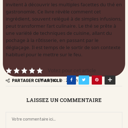
invitent à découvrir les multiples facettes du thé en
gastronomie. Ce livre révèle comment cet
ingrédient, souvent relégué à de simples infusions,
peut transformer l’art culinaire. Le thé se prête à
une variété de techniques de cuisine, allant du
pochage à la rôtisserie, en passant par le
déglaçage. Il est temps de le sortir de son contexte
habituel pour le mettre sur le feu.
Votez pour cet article
Mis à jour le : 21 juin 2026
PARTAGER CET ARTICLE
LAISSEZ UN COMMENTAIRE