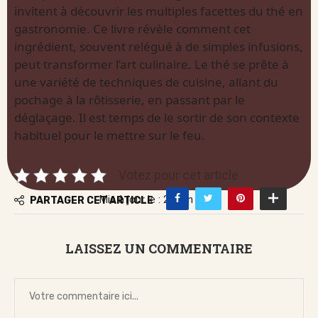
invitent à découvrir les multiples facettes du thé en
gastronomie. Ce livre révèle comment cet
ingrédient, souvent relégué à de simples infusions,
peut transformer l’art culinaire. Le thé se prête à
une variété de techniques de cuisine, allant du
pochage à la rôtisserie, en passant par le
déglaçage. Il est temps de le sortir de son contexte
habituel pour le mettre sur le feu.
Votez pour cet article
Mis à jour le : 22 juin 2026
PARTAGER CET ARTICLE
LAISSEZ UN COMMENTAIRE