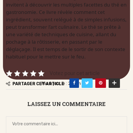
invitent à découvrir les multiples facettes du thé en
gastronomie. Ce livre révèle comment cet
ingrédient, souvent relégué à de simples infusions,
peut transformer l’art culinaire. Le thé se prête à
une variété de techniques de cuisine, allant du
pochage à la rôtisserie, en passant par le
déglaçage. Il est temps de le sortir de son contexte
habituel pour le mettre sur le feu.
Votez pour cet article
Mis à jour le : 22 juin 2026
PARTAGER CET ARTICLE
LAISSEZ UN COMMENTAIRE