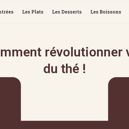
ntrées
Les Plats
Les Desserts
Les Boissons
mment révolutionner v
du thé !