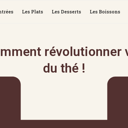
ntrées
Les Plats
Les Desserts
Les Boissons
mment révolutionner v
du thé !