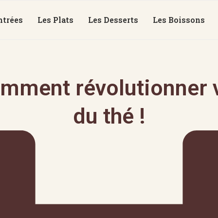
ntrées
Les Plats
Les Desserts
Les Boissons
mment révolutionner v
du thé !