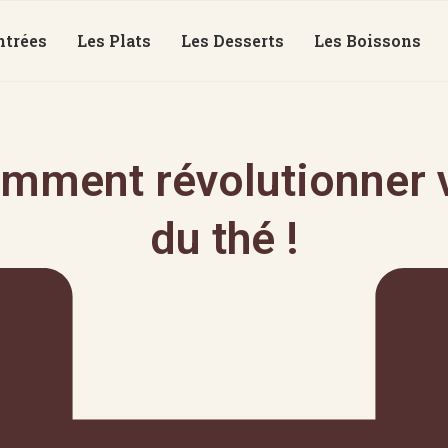
ntrées
Les Plats
Les Desserts
Les Boissons
mment révolutionner v
du thé !