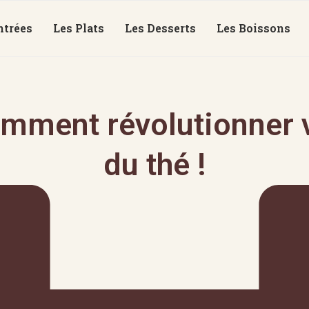
ntrées
Les Plats
Les Desserts
Les Boissons
mment révolutionner v
du thé !