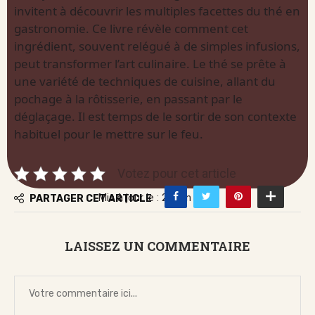
invitent à découvrir les multiples facettes du thé en
gastronomie. Ce livre révèle comment cet
ingrédient, souvent relégué à de simples infusions,
peut transformer l’art culinaire. Le thé se prête à
une variété de techniques de cuisine, allant du
pochage à la rôtisserie, en passant par le
déglaçage. Il est temps de le sortir de son contexte
habituel pour le mettre sur le feu.
Votez pour cet article
Mis à jour le : 25 juin 2026
PARTAGER CET ARTICLE
LAISSEZ UN COMMENTAIRE