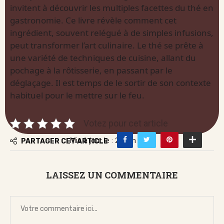
invitent à découvrir les multiples facettes du thé en
gastronomie. Ce livre révèle comment cet
ingrédient, souvent relégué à de simples infusions,
peut transformer l’art culinaire. Le thé se prête à
une variété de techniques de cuisine, allant du
pochage à la rôtisserie, en passant par le
déglaçage. Il est temps de le sortir de son contexte
habituel pour le mettre sur le feu.
Votez pour cet article
Mis à jour le : 26 juin 2026
PARTAGER CET ARTICLE
LAISSEZ UN COMMENTAIRE