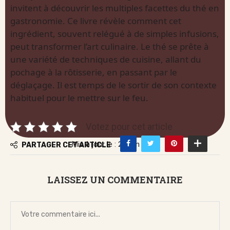
invitent à découvrir les multiples facettes du thé en
gastronomie. Ce livre révèle comment cet
ingrédient, souvent relégué à de simples infusions,
peut transformer l’art culinaire. Le thé se prête à
une variété de techniques de cuisine, allant du
pochage à la rôtisserie, en passant par le
déglaçage. Il est temps de le sortir de son contexte
habituel pour le mettre sur le feu.
Votez pour cet article
Mis à jour le : 27 juin 2026
PARTAGER CET ARTICLE
LAISSEZ UN COMMENTAIRE