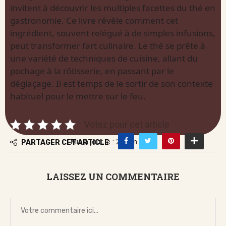
invitent à découvrir les multiples facettes du thé en
gastronomie. Ce livre révèle comment cet
ingrédient, souvent relégué à de simples infusions,
peut transformer l’art culinaire. Le thé se prête à
une variété de techniques de cuisine, allant du
pochage à la rôtisserie, en passant par le
déglaçage. Il est temps de le sortir de son contexte
habituel pour le mettre sur le feu.
Votez pour cet article
Mis à jour le : 27 juin 2026
PARTAGER CET ARTICLE
LAISSEZ UN COMMENTAIRE