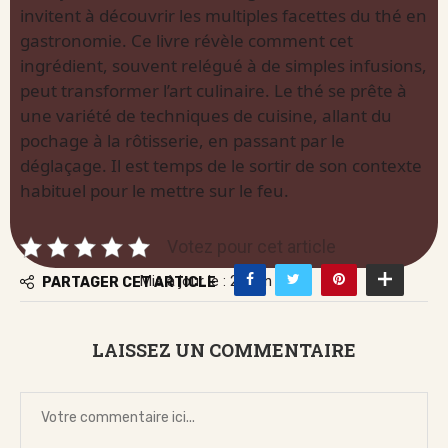
invitent à découvrir les multiples facettes du thé en
gastronomie. Ce livre révèle comment cet
ingrédient, souvent relégué à de simples infusions,
peut transformer l’art culinaire. Le thé se prête à
une variété de techniques de cuisine, allant du
pochage à la rôtisserie, en passant par le
déglaçage. Il est temps de le sortir de son contexte
habituel pour le mettre sur le feu.
Votez pour cet article
Mis à jour le : 29 juin 2026
PARTAGER CET ARTICLE
LAISSEZ UN COMMENTAIRE