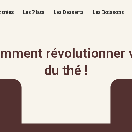
ntrées
Les Plats
Les Desserts
Les Boissons
mment révolutionner v
du thé !