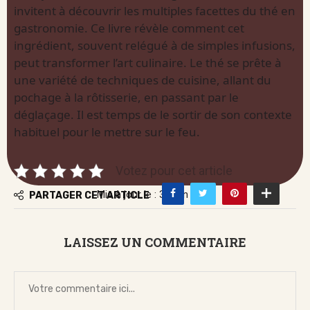
invitent à découvrir les multiples facettes du thé en
gastronomie. Ce livre révèle comment cet
ingrédient, souvent relégué à de simples infusions,
peut transformer l’art culinaire. Le thé se prête à
une variété de techniques de cuisine, allant du
pochage à la rôtisserie, en passant par le
déglaçage. Il est temps de le sortir de son contexte
habituel pour le mettre sur le feu.
Votez pour cet article
Mis à jour le : 30 juin 2026
PARTAGER CET ARTICLE
LAISSEZ UN COMMENTAIRE