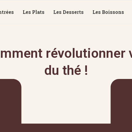
ntrées
Les Plats
Les Desserts
Les Boissons
mment révolutionner v
du thé !