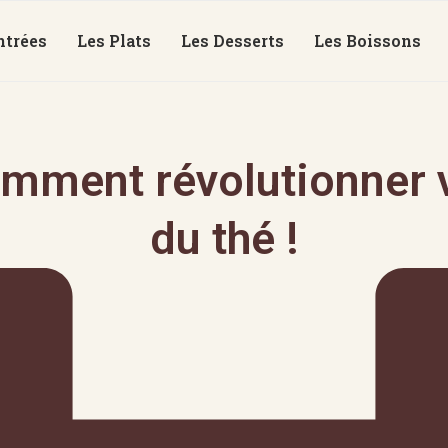
ntrées
Les Plats
Les Desserts
Les Boissons
mment révolutionner v
du thé !