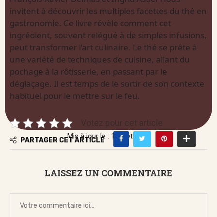
invitent à découvrir les multiples facettes du thé en
gastronomie. Ce livre révèle comment cet
ingrédient, souvent relégué à de simples infusions,
peut transformer l’art culinaire. Le thé se prête à
une variété de techniques de cuisine, allant du
pochage à la rôtisserie, en passant par le
déglaçage. Il est temps de le sortir de son contexte
habituel pour le mettre sur le feu.
Votez pour cet article
Mis à jour le : 1 juillet 2026
PARTAGER CET ARTICLE
LAISSEZ UN COMMENTAIRE