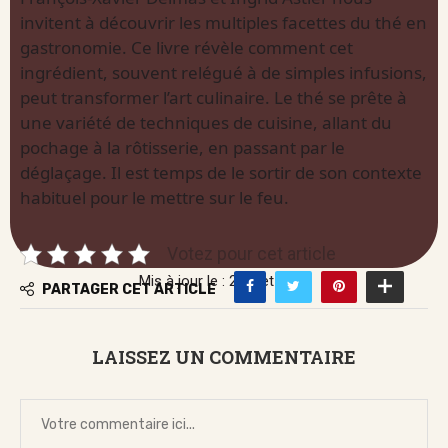
invitent à découvrir les multiples facettes du thé en
gastronomie. Ce livre révèle comment cet
ingrédient, souvent relégué à de simples infusions,
peut transformer l’art culinaire. Le thé se prête à
une variété de techniques de cuisine, allant du
pochage à la rôtisserie, en passant par le
déglaçage. Il est temps de le sortir de son contexte
habituel pour le mettre sur le feu.
Votez pour cet article
Mis à jour le : 2 juillet 2026
PARTAGER CET ARTICLE
LAISSEZ UN COMMENTAIRE