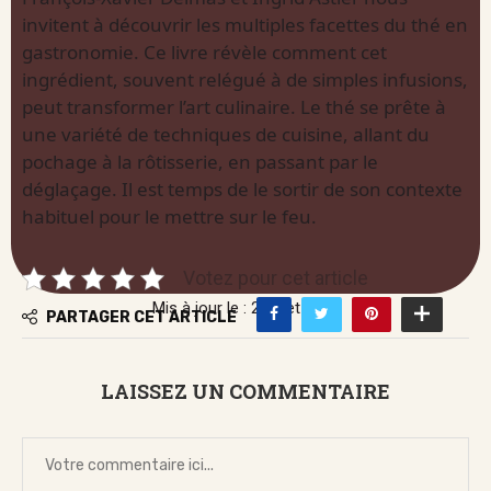
invitent à découvrir les multiples facettes du thé en
gastronomie. Ce livre révèle comment cet
ingrédient, souvent relégué à de simples infusions,
peut transformer l’art culinaire. Le thé se prête à
une variété de techniques de cuisine, allant du
pochage à la rôtisserie, en passant par le
déglaçage. Il est temps de le sortir de son contexte
habituel pour le mettre sur le feu.
Votez pour cet article
Mis à jour le : 2 juillet 2026
PARTAGER CET ARTICLE
LAISSEZ UN COMMENTAIRE