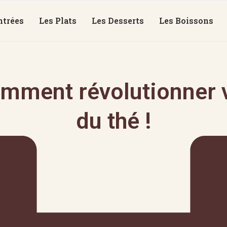
ntrées
Les Plats
Les Desserts
Les Boissons
mment révolutionner v
du thé !