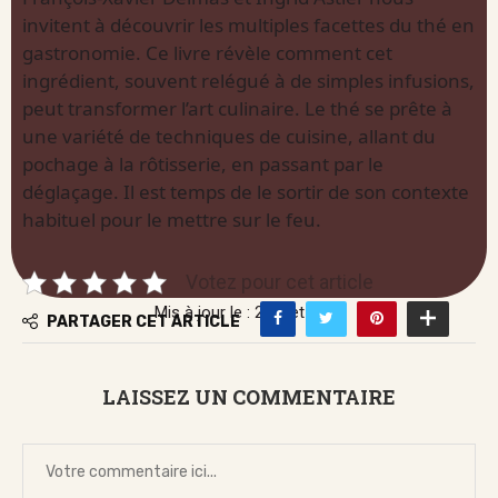
invitent à découvrir les multiples facettes du thé en
gastronomie. Ce livre révèle comment cet
ingrédient, souvent relégué à de simples infusions,
peut transformer l’art culinaire. Le thé se prête à
une variété de techniques de cuisine, allant du
pochage à la rôtisserie, en passant par le
déglaçage. Il est temps de le sortir de son contexte
habituel pour le mettre sur le feu.
Votez pour cet article
Mis à jour le : 2 juillet 2026
PARTAGER CET ARTICLE
LAISSEZ UN COMMENTAIRE