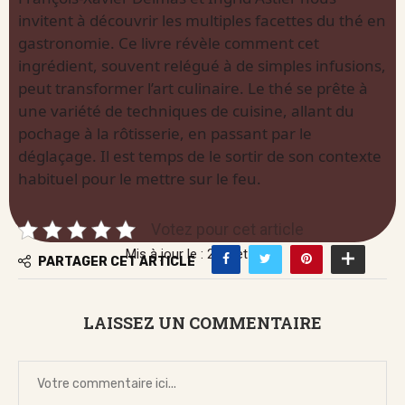
invitent à découvrir les multiples facettes du thé en
gastronomie. Ce livre révèle comment cet
ingrédient, souvent relégué à de simples infusions,
peut transformer l’art culinaire. Le thé se prête à
une variété de techniques de cuisine, allant du
pochage à la rôtisserie, en passant par le
déglaçage. Il est temps de le sortir de son contexte
habituel pour le mettre sur le feu.
Votez pour cet article
Mis à jour le : 2 juillet 2026
PARTAGER CET ARTICLE
LAISSEZ UN COMMENTAIRE