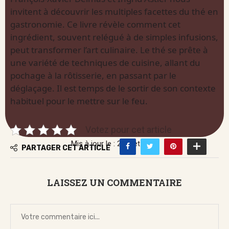
invitent à découvrir les multiples facettes du thé en
gastronomie. Ce livre révèle comment cet
ingrédient, souvent relégué à de simples infusions,
peut transformer l’art culinaire. Le thé se prête à
une variété de techniques de cuisine, allant du
pochage à la rôtisserie, en passant par le
déglaçage. Il est temps de le sortir de son contexte
habituel pour le mettre sur le feu.
Votez pour cet article
Mis à jour le : 2 juillet 2026
PARTAGER CET ARTICLE
LAISSEZ UN COMMENTAIRE