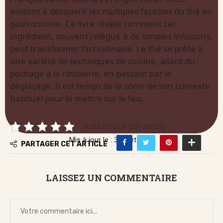
invitent à découvrir les multiples facettes du thé en
gastronomie. Ce livre révèle comment cet
ingrédient, souvent relégué à de simples infusions,
peut transformer l’art culinaire. Le thé se prête à
une variété de techniques de cuisine, allant du
pochage à la rôtisserie, en passant par le
déglaçage. Il est temps de le sortir de son contexte
habituel pour le mettre sur le feu.
Votez pour cet article
Mis à jour le : 3 juillet 2026
PARTAGER CET ARTICLE
LAISSEZ UN COMMENTAIRE