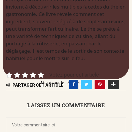
invitent à découvrir les multiples facettes du thé en
gastronomie. Ce livre révèle comment cet
ingrédient, souvent relégué à de simples infusions,
peut transformer l’art culinaire. Le thé se prête à
une variété de techniques de cuisine, allant du
pochage à la rôtisserie, en passant par le
déglaçage. Il est temps de le sortir de son contexte
habituel pour le mettre sur le feu.
Votez pour cet article
Mis à jour le : 3 juillet 2026
PARTAGER CET ARTICLE
LAISSEZ UN COMMENTAIRE