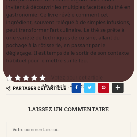
invitent à découvrir les multiples facettes du thé en
gastronomie. Ce livre révèle comment cet
ingrédient, souvent relégué à de simples infusions,
peut transformer l’art culinaire. Le thé se prête à
une variété de techniques de cuisine, allant du
pochage à la rôtisserie, en passant par le
déglaçage. Il est temps de le sortir de son contexte
habituel pour le mettre sur le feu.
Votez pour cet article
Mis à jour le : 4 juillet 2026
PARTAGER CET ARTICLE
LAISSEZ UN COMMENTAIRE