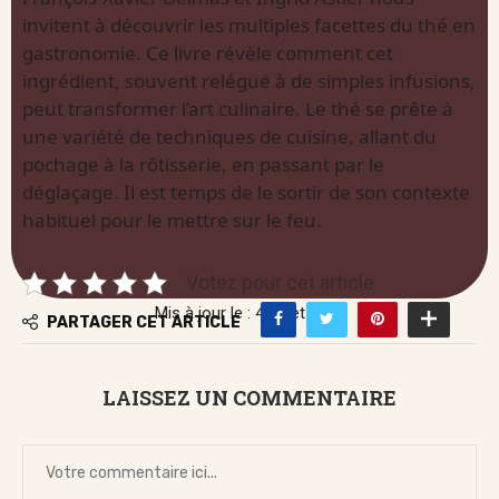
invitent à découvrir les multiples facettes du thé en
gastronomie. Ce livre révèle comment cet
ingrédient, souvent relégué à de simples infusions,
peut transformer l’art culinaire. Le thé se prête à
une variété de techniques de cuisine, allant du
pochage à la rôtisserie, en passant par le
déglaçage. Il est temps de le sortir de son contexte
habituel pour le mettre sur le feu.
Votez pour cet article
Mis à jour le : 4 juillet 2026
PARTAGER CET ARTICLE
LAISSEZ UN COMMENTAIRE