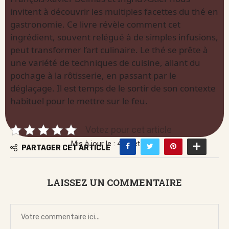
invitent à découvrir les multiples facettes du thé en
gastronomie. Ce livre révèle comment cet
ingrédient, souvent relégué à de simples infusions,
peut transformer l’art culinaire. Le thé se prête à
une variété de techniques de cuisine, allant du
pochage à la rôtisserie, en passant par le
déglaçage. Il est temps de le sortir de son contexte
habituel pour le mettre sur le feu.
Votez pour cet article
Mis à jour le : 4 juillet 2026
PARTAGER CET ARTICLE
LAISSEZ UN COMMENTAIRE