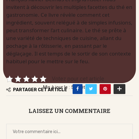
invitent à découvrir les multiples facettes du thé en
gastronomie. Ce livre révèle comment cet
ingrédient, souvent relégué à de simples infusions,
peut transformer l’art culinaire. Le thé se prête à
une variété de techniques de cuisine, allant du
pochage à la rôtisserie, en passant par le
déglaçage. Il est temps de le sortir de son contexte
habituel pour le mettre sur le feu.
Votez pour cet article
Mis à jour le : 5 juillet 2026
PARTAGER CET ARTICLE
LAISSEZ UN COMMENTAIRE