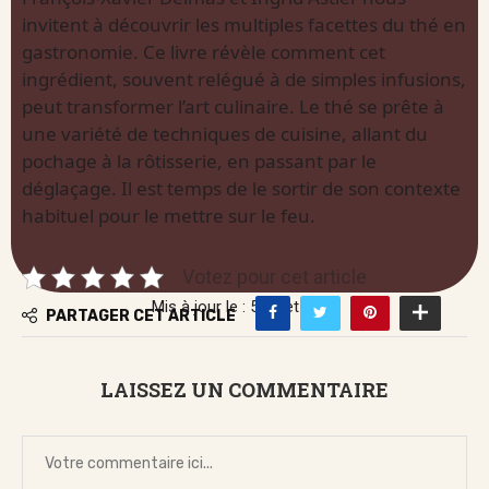
invitent à découvrir les multiples facettes du thé en
gastronomie. Ce livre révèle comment cet
ingrédient, souvent relégué à de simples infusions,
peut transformer l’art culinaire. Le thé se prête à
une variété de techniques de cuisine, allant du
pochage à la rôtisserie, en passant par le
déglaçage. Il est temps de le sortir de son contexte
habituel pour le mettre sur le feu.
Votez pour cet article
Mis à jour le : 5 juillet 2026
PARTAGER CET ARTICLE
LAISSEZ UN COMMENTAIRE