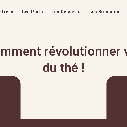
ntrées
Les Plats
Les Desserts
Les Boissons
mment révolutionner v
du thé !