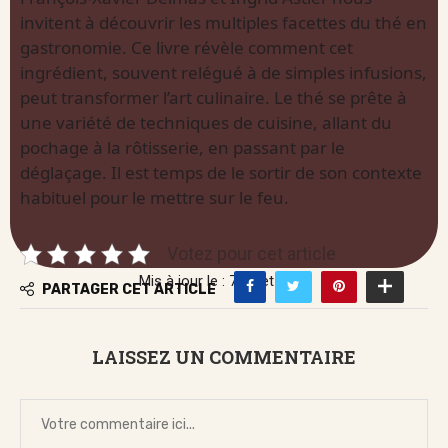
invitent à découvrir les multiples facettes du thé en
gastronomie. Ce livre révèle comment cet
ingrédient, souvent relégué à de simples infusions,
peut transformer l’art culinaire. Le thé se prête à
une variété de techniques de cuisine, allant du
pochage à la rôtisserie, en passant par le
déglaçage. Il est temps de le sortir de son contexte
habituel pour le mettre sur le feu.
Votez pour cet article
Mis à jour le : 7 juillet 2026
PARTAGER CET ARTICLE
LAISSEZ UN COMMENTAIRE