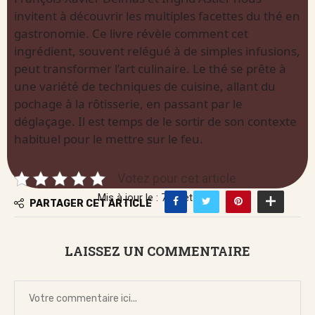
invitent à découvrir les multiples facettes du thé en
gastronomie. Ce livre révèle comment cet
ingrédient, souvent relégué à de simples infusions,
peut transformer l’art culinaire. Le thé se prête à
une variété de techniques de cuisine, allant du
pochage à la rôtisserie, en passant par le
déglaçage. Il est temps de le sortir de son contexte
habituel pour le mettre sur le feu.
Votez pour cet article
Mis à jour le : 7 juillet 2026
PARTAGER CET ARTICLE
LAISSEZ UN COMMENTAIRE