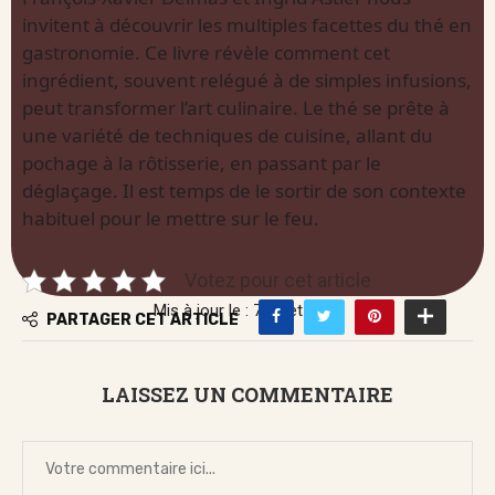
invitent à découvrir les multiples facettes du thé en
gastronomie. Ce livre révèle comment cet
ingrédient, souvent relégué à de simples infusions,
peut transformer l’art culinaire. Le thé se prête à
une variété de techniques de cuisine, allant du
pochage à la rôtisserie, en passant par le
déglaçage. Il est temps de le sortir de son contexte
habituel pour le mettre sur le feu.
Votez pour cet article
Mis à jour le : 7 juillet 2026
PARTAGER CET ARTICLE
LAISSEZ UN COMMENTAIRE