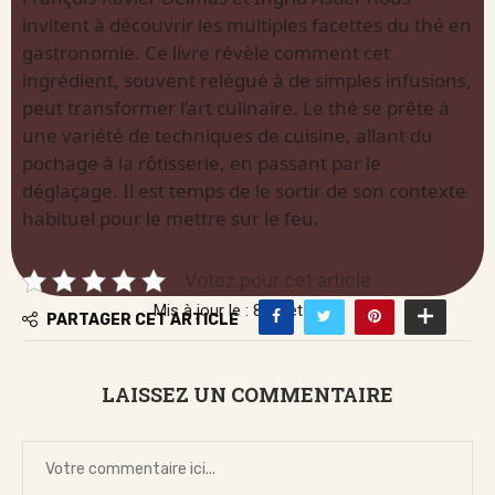
invitent à découvrir les multiples facettes du thé en
gastronomie. Ce livre révèle comment cet
ingrédient, souvent relégué à de simples infusions,
peut transformer l’art culinaire. Le thé se prête à
une variété de techniques de cuisine, allant du
pochage à la rôtisserie, en passant par le
déglaçage. Il est temps de le sortir de son contexte
habituel pour le mettre sur le feu.
Votez pour cet article
Mis à jour le : 8 juillet 2026
PARTAGER CET ARTICLE
LAISSEZ UN COMMENTAIRE