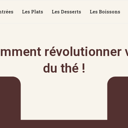
ntrées
Les Plats
Les Desserts
Les Boissons
mment révolutionner v
du thé !