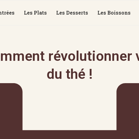
ntrées
Les Plats
Les Desserts
Les Boissons
mment révolutionner v
du thé !