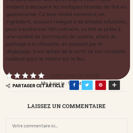
invitent à découvrir les multiples facettes du thé en
gastronomie. Ce livre révèle comment cet
ingrédient, souvent relégué à de simples infusions,
peut transformer l’art culinaire. Le thé se prête à
une variété de techniques de cuisine, allant du
pochage à la rôtisserie, en passant par le
déglaçage. Il est temps de le sortir de son contexte
habituel pour le mettre sur le feu.
Votez pour cet article
Mis à jour le : 9 juillet 2026
PARTAGER CET ARTICLE
LAISSEZ UN COMMENTAIRE