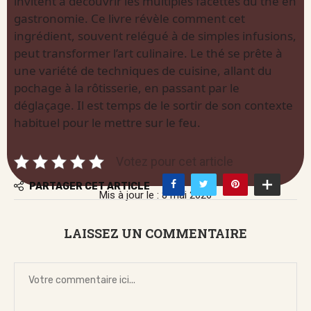
invitent à découvrir les multiples facettes du thé en
gastronomie. Ce livre révèle comment cet
ingrédient, souvent relégué à de simples infusions,
peut transformer l’art culinaire. Le thé se prête à
une variété de techniques de cuisine, allant du
pochage à la rôtisserie, en passant par le
déglaçage. Il est temps de le sortir de son contexte
habituel pour le mettre sur le feu.
Votez pour cet article
PARTAGER CET ARTICLE
Mis à jour le : 8 mai 2026
LAISSEZ UN COMMENTAIRE